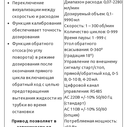
Диапазон расхода: 0,07-2280
Переключение
мл/мин
визуализации между
Дозируемый объем: 0,1-
скоростью и расходом
9990 мл
Функция калибрования
Скорость: 1 – 300 об/мин
обеспечивает точность
Количество циклов: 0-999
дозирования
Время паузы: 1 -999 с
Функция обратного
Угол обратного
всасывания: 0-360º
отсоса (по углу
(градация 18º)
поворота): в режиме
Управление по внешнему
дозирования после
сигналу: старт/стоп,
окончания прямого
прямой/обратный ход, 0-5
цикла включающая
В, 0-10 В, 4-20 мА
обратный ход с целью
Цифровой канал
предотвращения
управления: RS485
AC 220В +/-10% 50/60 Гц
вытекания жидкости из
(стандарт)
трубки во время
АС 110В +/-10% 50/60
остановки
(опция)
Привод позволяет в
Потребляемая мощность:
зависимости от
<50 Вт