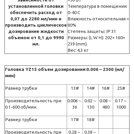
установленной головки
Температура в помещении:
обеспечить расход от
0-40 С
0,07 до 2280 мл/мин и
Влажность относительная <
производить циклическое
80%
дозирование жидкости
Степень защиты: IP 31
объемом от 0,1 до 9990
Размеры: (L W H): 202× 160×
мл.
239 (mm)
Вес: 4,3 кг
Головка YZ15 объем дозирования:0.006～2300 (мл/
мин)
Размер трубки
13#
14#
16#
25#
Производительность при
0.006～
0.02～
0.08～
0.17～
0.1-600 об/мин.
36
130
480
1000
Размер трубки
17#
18#
Производительность при
0.28～
0.38～