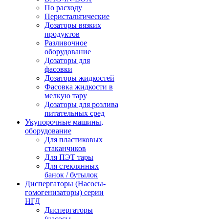
По расходу
Перистальтические
Дозаторы вязких
продуктов
Разливочное
оборудование
Дозаторы для
фасовки
Дозаторы жидкостей
Фасовка жидкости в
мелкую тару
Дозаторы для розлива
питательных сред
Укупорочные машины,
оборудование
Для пластиковых
стаканчиков
Для ПЭТ тары
Для стеклянных
банок / бутылок
Диспергаторы (Насосы-
гомогенизаторы) серии
НГД
Диспергаторы
(насосы-