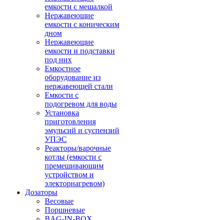
емкости с мешалкой
Нержавеющие
емкости с коническим
дном
Нержавеющие
емкости и подставки
под них
Емкостное
оборудование из
нержавеющей стали
Емкости с
подогревом для воды
Установка
приготовления
эмульсий и суспензий
УПЭС
Реакторы/варочные
котлы (емкости с
премешивающим
устройством и
электорнагревом)
Дозаторы
Весовые
Поршневые
BAG-IN-BOX