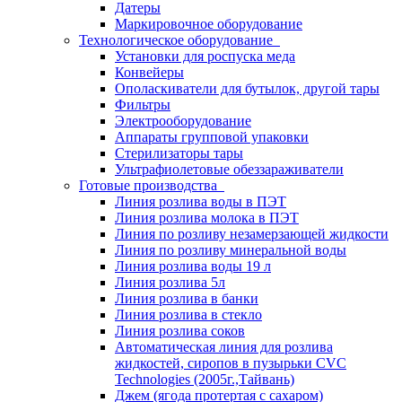
Датеры
Маркировочное оборудование
Технологическое оборудование
Установки для роспуска меда
Конвейеры
Ополаскиватели для бутылок, другой тары
Фильтры
Электрооборудование
Аппараты групповой упаковки
Стерилизаторы тары
Ультрафиолетовые обеззараживатели
Готовые производства
Линия розлива воды в ПЭТ
Линия розлива молока в ПЭТ
Линия по розливу незамерзающей жидкости
Линия по розливу минеральной воды
Линия розлива воды 19 л
Линия розлива 5л
Линия розлива в банки
Линия розлива в стекло
Линия розлива соков
Автоматическая линия для розлива
жидкостей, сиропов в пузырьки CVC
Technologies (2005г.,Тайвань)
Джем (ягода протертая с сахаром)