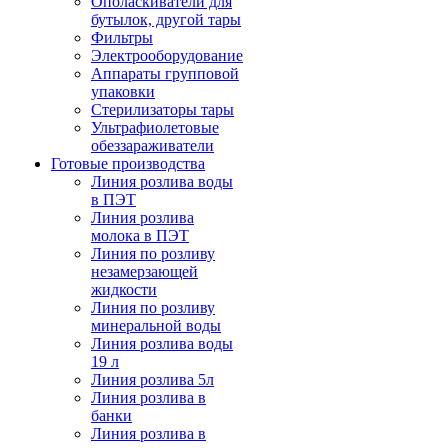
Ополаскиватели для
бутылок, другой тары
Фильтры
Электрооборудование
Аппараты групповой
упаковки
Стерилизаторы тары
Ультрафиолетовые
обеззараживатели
Готовые производства
Линия розлива воды
в ПЭТ
Линия розлива
молока в ПЭТ
Линия по розливу
незамерзающей
жидкости
Линия по розливу
минеральной воды
Линия розлива воды
19 л
Линия розлива 5л
Линия розлива в
банки
Линия розлива в