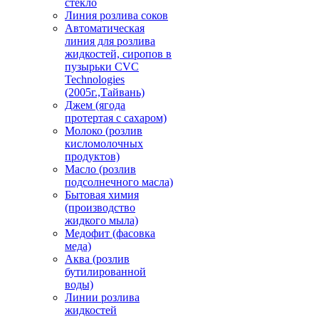
стекло
Линия розлива соков
Автоматическая
линия для розлива
жидкостей, сиропов в
пузырьки CVC
Technologies
(2005г.,Тайвань)
Джем (ягода
протертая с сахаром)
Молоко (розлив
кисломолочных
продуктов)
Масло (розлив
подсолнечного масла)
Бытовая химия
(производство
жидкого мыла)
Медофит (фасовка
меда)
Аква (розлив
бутилированной
воды)
Линии розлива
жидкостей