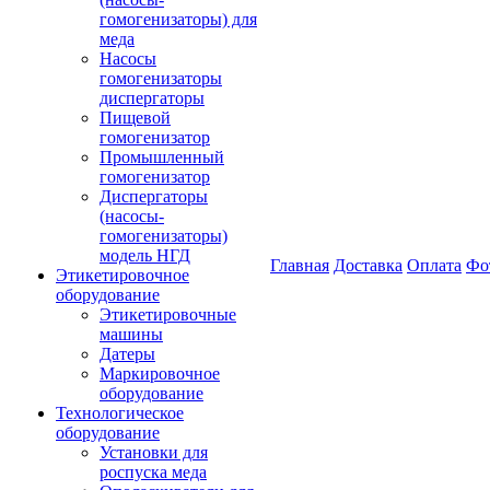
гомогенизаторы) для
меда
Насосы
гомогенизаторы
диспергаторы
Пищевой
гомогенизатор
Промышленный
гомогенизатор
Диспергаторы
(насосы-
гомогенизаторы)
модель НГД
Главная
Доставка
Оплата
Фо
Этикетировочное
оборудование
Этикетировочные
машины
Датеры
Маркировочное
оборудование
Технологическое
оборудование
Установки для
роспуска меда