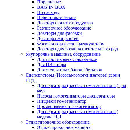
Поршневые
BAG-IN-BOX
По расходу
Перистальтические
Дозаторы вязких продуктов
Разливочное оборудование
Дозаторы для фасовки
Дозаторы жидкостей
Фасовка жидкости в мелкую тару
Дозаторы для розлива питательных сред
Укупорочные машины, оборудование
Для пластиковых стаканчиков
Для ПЭТ тары
Для стеклянных банок / бутылок
Диспергаторы (Насосы-гомогенизаторы) серии
НГД
Диспергаторы (насосы-гомогенизаторы) для
меда
Насосы гомогенизаторы диспергаторы
Пищевой гомогенизатор
Промышленный гомогенизатор
Диспергаторы (насосы-гомогенизаторы)
модель НГД
Этикетировочное оборудование
Этикетировочные машины