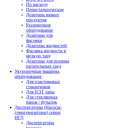
По расходу
Перистальтические
Дозаторы вязких
продуктов
Разливочное
оборудование
Дозаторы для
фасовки
Дозаторы жидкостей
Фасовка жидкости в
мелкую тару
Дозаторы для розлива
питательных сред
Укупорочные машины,
оборудование
Для пластиковых
стаканчиков
Для ПЭТ тары
Для стеклянных
банок / бутылок
Диспергаторы (Насосы-
гомогенизаторы) серии
НГД
Диспергаторы
(насосы-