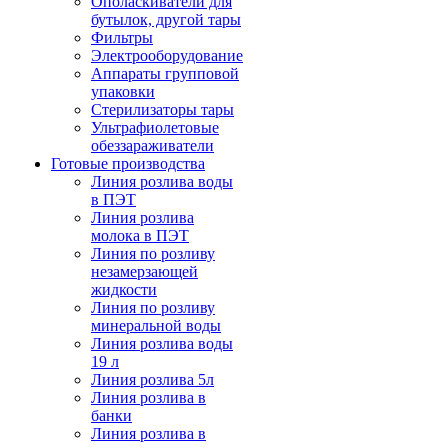
Ополаскиватели для
бутылок, другой тары
Фильтры
Электрооборудование
Аппараты групповой
упаковки
Стерилизаторы тары
Ультрафиолетовые
обеззараживатели
Готовые производства
Линия розлива воды
в ПЭТ
Линия розлива
молока в ПЭТ
Линия по розливу
незамерзающей
жидкости
Линия по розливу
минеральной воды
Линия розлива воды
19 л
Линия розлива 5л
Линия розлива в
банки
Линия розлива в