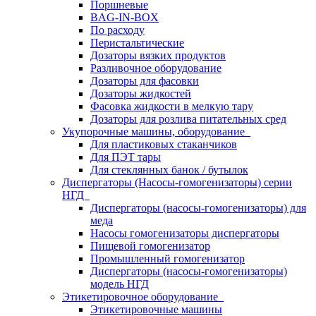
Поршневые
BAG-IN-BOX
По расходу
Перистальтические
Дозаторы вязких продуктов
Разливочное оборудование
Дозаторы для фасовки
Дозаторы жидкостей
Фасовка жидкости в мелкую тару
Дозаторы для розлива питательных сред
Укупорочные машины, оборудование
Для пластиковых стаканчиков
Для ПЭТ тары
Для стеклянных банок / бутылок
Диспергаторы (Насосы-гомогенизаторы) серии
НГД
Диспергаторы (насосы-гомогенизаторы) для
меда
Насосы гомогенизаторы диспергаторы
Пищевой гомогенизатор
Промышленный гомогенизатор
Диспергаторы (насосы-гомогенизаторы)
модель НГД
Этикетировочное оборудование
Этикетировочные машины