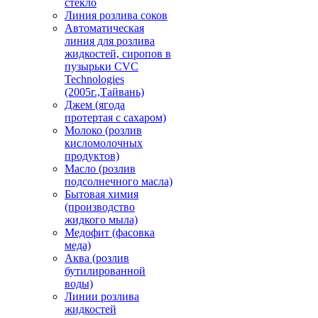
стекло
Линия розлива соков
Автоматическая
линия для розлива
жидкостей, сиропов в
пузырьки CVC
Technologies
(2005г.,Тайвань)
Джем (ягода
протертая с сахаром)
Молоко (розлив
кисломолочных
продуктов)
Масло (розлив
подсолнечного масла)
Бытовая химия
(производство
жидкого мыла)
Медофит (фасовка
меда)
Аква (розлив
бутилированной
воды)
Линии розлива
жидкостей