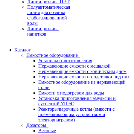
Линии розлива ПЭТ
Полуавтоматическая
линия для розлива
слабогазированной
воды
Линии розлива
напитков
Каталог
Емкостное оборудование
Установки приготовления
Нержавеющие емкости с мешалкой
Нержавеющие емкости с коническим дном
Нержавеющие емкости и подставки под них
Емкостное оборудование из нержавеющей
стали
Емкости с подогревом для воды
Установка приготовления эмульсий и
суспензий УПЭС
Реакторы/варочные котлы (емкости с
премешивающим устройством и
электорнагревом)
Дозаторы
Весовые