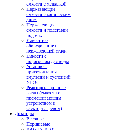
емкости с мешалкой
Нержавеющие
емкости с коническим
дном
Нержавеющие
емкости и подставки
под них
Емкостное
оборудование из
нержавеющей стали
Емкости с
подогревом для воды
Установка
приготовления
эмульсий и суспензий
УПЭС
Реакторы/варочные
котлы (емкости с
премешивающим
устройством и
электорнагревом)
Дозаторы
Весовые
Поршневые
BAG-IN-BOX