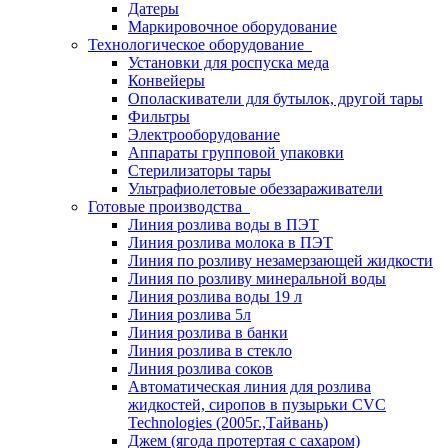
Датеры
Маркировочное оборудование
Технологическое оборудование
Установки для роспуска меда
Конвейеры
Ополаскиватели для бутылок, другой тары
Фильтры
Электрооборудование
Аппараты групповой упаковки
Стерилизаторы тары
Ультрафиолетовые обеззараживатели
Готовые производства
Линия розлива воды в ПЭТ
Линия розлива молока в ПЭТ
Линия по розливу незамерзающей жидкости
Линия по розливу минеральной воды
Линия розлива воды 19 л
Линия розлива 5л
Линия розлива в банки
Линия розлива в стекло
Линия розлива соков
Автоматическая линия для розлива
жидкостей, сиропов в пузырьки CVC
Technologies (2005г.,Тайвань)
Джем (ягода протертая с сахаром)