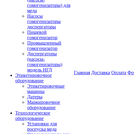
гомогенизаторы) для
меда
Насосы
гомогенизаторы
диспергаторы
Пищевой
гомогенизатор
Промышленный
гомогенизатор
Диспергаторы
(насосы-
гомогенизаторы)
модель НГД
Главная
Доставка
Оплата
Фо
Этикетировочное
оборудование
Этикетировочные
машины
Датеры
Маркировочное
оборудование
Технологическое
оборудование
Установки для
роспуска меда