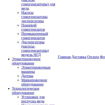
гомогенизаторы) для
меда
Насосы
гомогенизаторы
диспергаторы
Пищевой
гомогенизатор
Промышленный
гомогенизатор
Диспергаторы
(насосы-
гомогенизаторы)
модель НГД
Главная
Доставка
Оплата
Фо
Этикетировочное
оборудование
Этикетировочные
машины
Датеры
Маркировочное
оборудование
Технологическое
оборудование
Установки для
роспуска меда