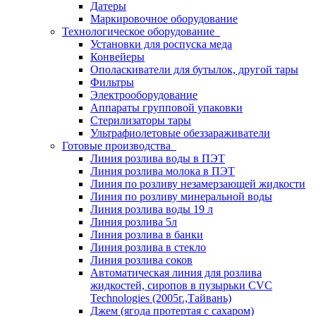
Датеры
Маркировочное оборудование
Технологическое оборудование
Установки для роспуска меда
Конвейеры
Ополаскиватели для бутылок, другой тары
Фильтры
Электрооборудование
Аппараты групповой упаковки
Стерилизаторы тары
Ультрафиолетовые обеззараживатели
Готовые производства
Линия розлива воды в ПЭТ
Линия розлива молока в ПЭТ
Линия по розливу незамерзающей жидкости
Линия по розливу минеральной воды
Линия розлива воды 19 л
Линия розлива 5л
Линия розлива в банки
Линия розлива в стекло
Линия розлива соков
Автоматическая линия для розлива
жидкостей, сиропов в пузырьки CVC
Technologies (2005г.,Тайвань)
Джем (ягода протертая с сахаром)