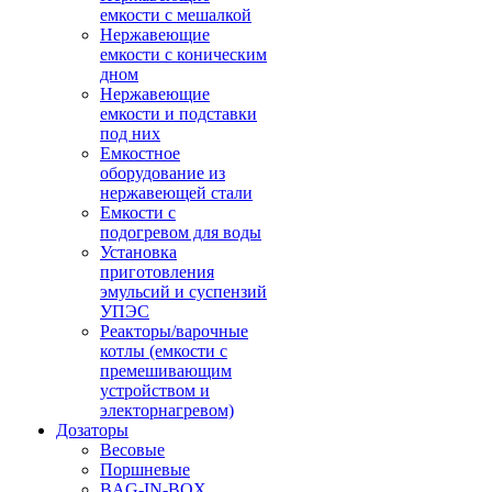
емкости с мешалкой
Нержавеющие
емкости с коническим
дном
Нержавеющие
емкости и подставки
под них
Емкостное
оборудование из
нержавеющей стали
Емкости с
подогревом для воды
Установка
приготовления
эмульсий и суспензий
УПЭС
Реакторы/варочные
котлы (емкости с
премешивающим
устройством и
электорнагревом)
Дозаторы
Весовые
Поршневые
BAG-IN-BOX