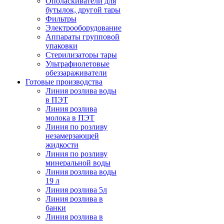
Ополаскиватели для
бутылок, другой тары
Фильтры
Электрооборудование
Аппараты групповой
упаковки
Стерилизаторы тары
Ультрафиолетовые
обеззараживатели
Готовые производства
Линия розлива воды
в ПЭТ
Линия розлива
молока в ПЭТ
Линия по розливу
незамерзающей
жидкости
Линия по розливу
минеральной воды
Линия розлива воды
19 л
Линия розлива 5л
Линия розлива в
банки
Линия розлива в