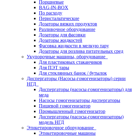
Поршневые
BAG-IN-BOX
По расходу
Перистальтические
Дозаторы вязких продуктов
Разливочное оборудование
Дозаторы для фасовки
Дозаторы жидкостей
Фасовка жидкости в мелкую тару
Дозаторы для розлива питательных сред
Укупорочные машины, оборудование
Для пластиковых стаканчиков
Для ПЭТ тары
Для стеклянных банок / бутылок
Диспергаторы (Насосы-гомогенизаторы) серии
НГД
Диспергаторы (насосы-гомогенизаторы) для
меда
Насосы гомогенизаторы диспергаторы
Пищевой гомогенизатор
Промышленный гомогенизатор
Диспергаторы (насосы-гомогенизаторы)
модель НГД
Этикетировочное оборудование
Этикетировочные машины