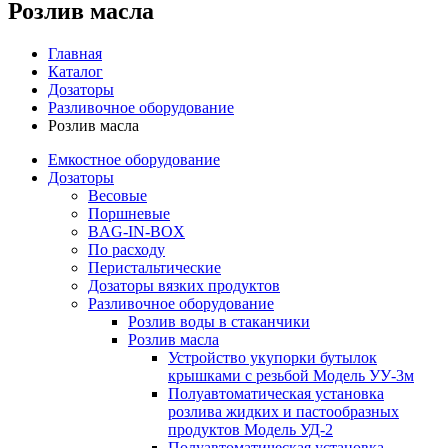
Розлив масла
Главная
Каталог
Дозаторы
Разливочное оборудование
Розлив масла
Емкостное оборудование
Дозаторы
Весовые
Поршневые
BAG-IN-BOX
По расходу
Перистальтические
Дозаторы вязких продуктов
Разливочное оборудование
Розлив воды в стаканчики
Розлив масла
Устройство укупорки бутылок
крышками с резьбой Модель УУ-3м
Полуавтоматическая установка
розлива жидких и пастообразных
продуктов Модель УД-2
Полуавтоматическая установка