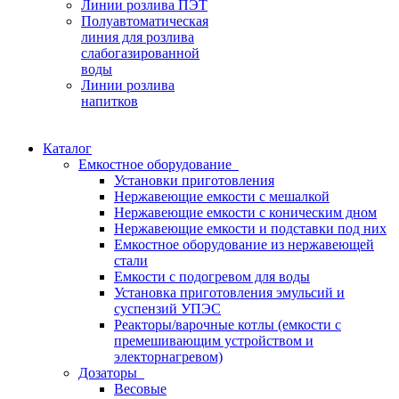
Линии розлива ПЭТ
Полуавтоматическая
линия для розлива
слабогазированной
воды
Линии розлива
напитков
Каталог
Емкостное оборудование
Установки приготовления
Нержавеющие емкости с мешалкой
Нержавеющие емкости с коническим дном
Нержавеющие емкости и подставки под них
Емкостное оборудование из нержавеющей
стали
Емкости с подогревом для воды
Установка приготовления эмульсий и
суспензий УПЭС
Реакторы/варочные котлы (емкости с
премешивающим устройством и
электорнагревом)
Дозаторы
Весовые