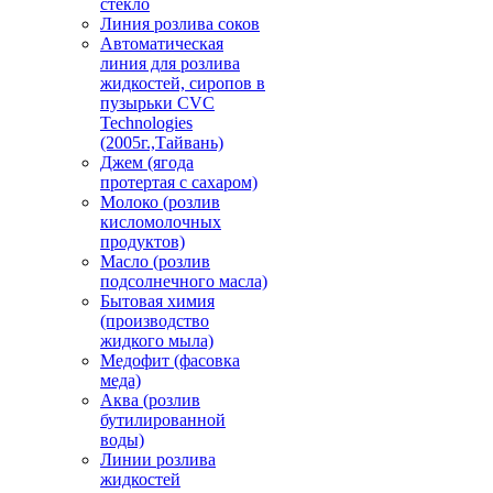
стекло
Линия розлива соков
Автоматическая
линия для розлива
жидкостей, сиропов в
пузырьки CVC
Technologies
(2005г.,Тайвань)
Джем (ягода
протертая с сахаром)
Молоко (розлив
кисломолочных
продуктов)
Масло (розлив
подсолнечного масла)
Бытовая химия
(производство
жидкого мыла)
Медофит (фасовка
меда)
Аква (розлив
бутилированной
воды)
Линии розлива
жидкостей