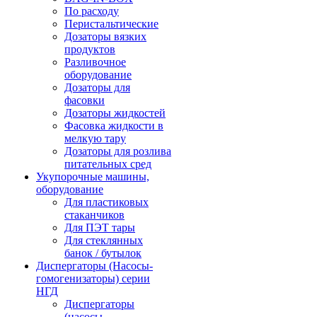
По расходу
Перистальтические
Дозаторы вязких
продуктов
Разливочное
оборудование
Дозаторы для
фасовки
Дозаторы жидкостей
Фасовка жидкости в
мелкую тару
Дозаторы для розлива
питательных сред
Укупорочные машины,
оборудование
Для пластиковых
стаканчиков
Для ПЭТ тары
Для стеклянных
банок / бутылок
Диспергаторы (Насосы-
гомогенизаторы) серии
НГД
Диспергаторы
(насосы-