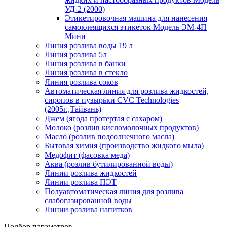
УД-2 (2000)
Этикетировочная машина для нанесения
самоклеящихся этикеток Модель ЭМ-4П
Мини
Линия розлива воды 19 л
Линия розлива 5л
Линия розлива в банки
Линия розлива в стекло
Линия розлива соков
Автоматическая линия для розлива жидкостей,
сиропов в пузырьки CVC Technologies
(2005г.,Тайвань)
Джем (ягода протертая с сахаром)
Молоко (розлив кисломолочных продуктов)
Масло (розлив подсолнечного масла)
Бытовая химия (производство жидкого мыла)
Медофит (фасовка меда)
Аква (розлив бутилированной воды)
Линии розлива жидкостей
Линии розлива ПЭТ
Полуавтоматическая линия для розлива
слабогазированной воды
Линии розлива напитков
Подбор параметров