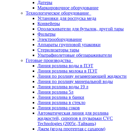
Датеры
Маркировочное оборудование
Технологическое оборудование
Установки для роспуска меда
Конвейеры
Ополаскиватели для бутылок, другой тары
Фильтры
Электрооборудование
Аппараты групповой упаковки
Стерилизаторы тары
Ультрафиолетовые обеззараживатели
Готовые производства
Линия розлива воды в ПЭТ
Линия розлива молока в ПЭТ
Линия по розливу незамерзающей жидкости
Линия по розливу минеральной воды
Линия розлива воды 19 л
Линия розлива 5л
Линия розлива в банки
Линия розлива в стекло
Линия розлива соков
Автоматическая линия для розлива
жидкостей, сиропов в пузырьки CVC
Technologies (2005г.,Тайвань)
Джем (ягода протертая с сахаром)