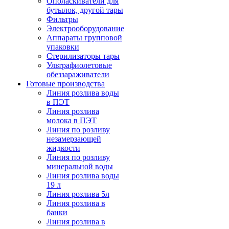
Ополаскиватели для
бутылок, другой тары
Фильтры
Электрооборудование
Аппараты групповой
упаковки
Стерилизаторы тары
Ультрафиолетовые
обеззараживатели
Готовые производства
Линия розлива воды
в ПЭТ
Линия розлива
молока в ПЭТ
Линия по розливу
незамерзающей
жидкости
Линия по розливу
минеральной воды
Линия розлива воды
19 л
Линия розлива 5л
Линия розлива в
банки
Линия розлива в