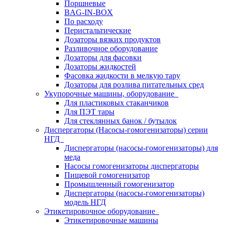
Поршневые
BAG-IN-BOX
По расходу
Перистальтические
Дозаторы вязких продуктов
Разливочное оборудование
Дозаторы для фасовки
Дозаторы жидкостей
Фасовка жидкости в мелкую тару
Дозаторы для розлива питательных сред
Укупорочные машины, оборудование
Для пластиковых стаканчиков
Для ПЭТ тары
Для стеклянных банок / бутылок
Диспергаторы (Насосы-гомогенизаторы) серии
НГД
Диспергаторы (насосы-гомогенизаторы) для
меда
Насосы гомогенизаторы диспергаторы
Пищевой гомогенизатор
Промышленный гомогенизатор
Диспергаторы (насосы-гомогенизаторы)
модель НГД
Этикетировочное оборудование
Этикетировочные машины