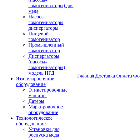
гомогенизаторы) для
меда
Насосы
гомогенизаторы
диспергаторы
Пищевой
гомогенизатор
Промышленный
гомогенизатор
Диспергаторы
(насосы-
гомогенизаторы)
модель НГД
Главная
Доставка
Оплата
Фо
Этикетировочное
оборудование
Этикетировочные
машины
Датеры
Маркировочное
оборудование
Технологическое
оборудование
Установки для
роспуска меда