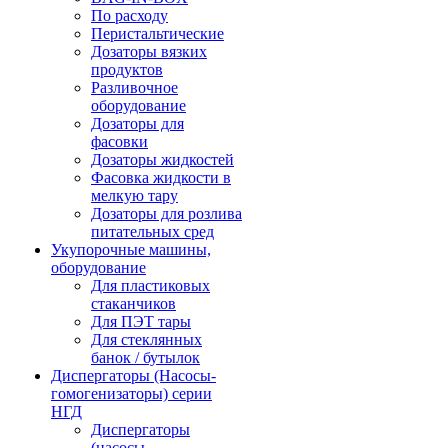
По расходу
Перистальтические
Дозаторы вязких
продуктов
Разливочное
оборудование
Дозаторы для
фасовки
Дозаторы жидкостей
Фасовка жидкости в
мелкую тару
Дозаторы для розлива
питательных сред
Укупорочные машины,
оборудование
Для пластиковых
стаканчиков
Для ПЭТ тары
Для стеклянных
банок / бутылок
Диспергаторы (Насосы-
гомогенизаторы) серии
НГД
Диспергаторы
(насосы-