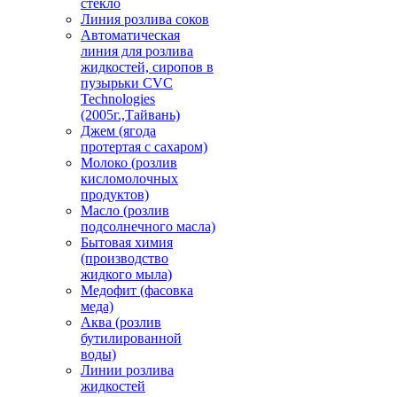
стекло
Линия розлива соков
Автоматическая
линия для розлива
жидкостей, сиропов в
пузырьки CVC
Technologies
(2005г.,Тайвань)
Джем (ягода
протертая с сахаром)
Молоко (розлив
кисломолочных
продуктов)
Масло (розлив
подсолнечного масла)
Бытовая химия
(производство
жидкого мыла)
Медофит (фасовка
меда)
Аква (розлив
бутилированной
воды)
Линии розлива
жидкостей