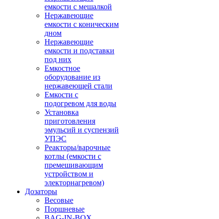
емкости с мешалкой
Нержавеющие
емкости с коническим
дном
Нержавеющие
емкости и подставки
под них
Емкостное
оборудование из
нержавеющей стали
Емкости с
подогревом для воды
Установка
приготовления
эмульсий и суспензий
УПЭС
Реакторы/варочные
котлы (емкости с
премешивающим
устройством и
электорнагревом)
Дозаторы
Весовые
Поршневые
BAG-IN-BOX