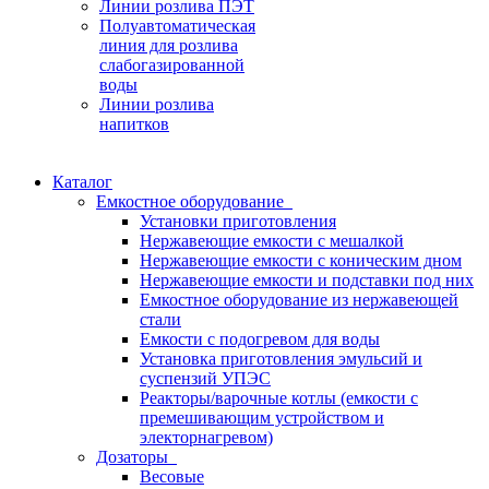
Линии розлива ПЭТ
Полуавтоматическая
линия для розлива
слабогазированной
воды
Линии розлива
напитков
Каталог
Емкостное оборудование
Установки приготовления
Нержавеющие емкости с мешалкой
Нержавеющие емкости с коническим дном
Нержавеющие емкости и подставки под них
Емкостное оборудование из нержавеющей
стали
Емкости с подогревом для воды
Установка приготовления эмульсий и
суспензий УПЭС
Реакторы/варочные котлы (емкости с
премешивающим устройством и
электорнагревом)
Дозаторы
Весовые