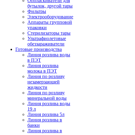
Ополаскиватели для
бутылок, другой тары
Фильтры
Электрооборудование
Аппараты групповой
упаковки
Стерилизаторы тары
Ультрафиолетовые
обеззараживатели
Готовые производства
Линия розлива воды
в ПЭТ
Линия розлива
молока в ПЭТ
Линия по розливу
незамерзающей
жидкости
Линия по розливу
минеральной воды
Линия розлива воды
19 л
Линия розлива 5л
Линия розлива в
банки
Линия розлива в