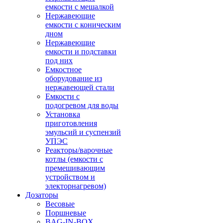
емкости с мешалкой
Нержавеющие
емкости с коническим
дном
Нержавеющие
емкости и подставки
под них
Емкостное
оборудование из
нержавеющей стали
Емкости с
подогревом для воды
Установка
приготовления
эмульсий и суспензий
УПЭС
Реакторы/варочные
котлы (емкости с
премешивающим
устройством и
электорнагревом)
Дозаторы
Весовые
Поршневые
BAG-IN-BOX