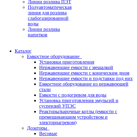
Линии розлива ПЭТ
Полуавтоматическая
линия для розлива
слабогазированной
воды
Линии розлива
напитков
Каталог
Емкостное оборудование
Установки приготовления
Нержавеющие емкости с мешалкой
Нержавеющие емкости с коническим дном
Нержавеющие емкости и подставки под них
Емкостное оборудование из нержавеющей
стали
Емкости с подогревом для воды
Установка приготовления эмульсий и
суспензий УПЭС
Реакторы/варочные котлы (емкости с
премешивающим устройством и
электорнагревом)
Дозаторы
Весовые