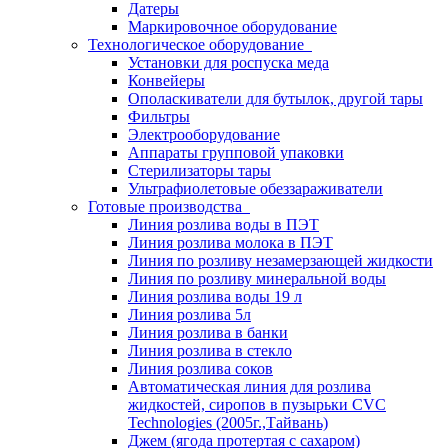
Датеры
Маркировочное оборудование
Технологическое оборудование
Установки для роспуска меда
Конвейеры
Ополаскиватели для бутылок, другой тары
Фильтры
Электрооборудование
Аппараты групповой упаковки
Стерилизаторы тары
Ультрафиолетовые обеззараживатели
Готовые производства
Линия розлива воды в ПЭТ
Линия розлива молока в ПЭТ
Линия по розливу незамерзающей жидкости
Линия по розливу минеральной воды
Линия розлива воды 19 л
Линия розлива 5л
Линия розлива в банки
Линия розлива в стекло
Линия розлива соков
Автоматическая линия для розлива
жидкостей, сиропов в пузырьки CVC
Technologies (2005г.,Тайвань)
Джем (ягода протертая с сахаром)