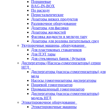
Поршневые
BAG-IN-BOX
По расходу
Перистальтические
Дозаторы вязких продуктов
Разливочное оборудование
Дозаторы для фасовки
Дозаторы жидкостей
Фасовка жидкости в мелкую тару
Дозаторы для розлива питательных сред
Укупорочные машины, оборудование
Для пластиковых стаканчиков
Для ПЭТ тары
Для стеклянных банок / бутылок
Диспергаторы (Насосы-гомогенизаторы) серии
НГД
Диспергаторы (насосы-гомогенизаторы) для
меда
Насосы гомогенизаторы диспергаторы
Пищевой гомогенизатор
Промышленный гомогенизатор
Диспергаторы (насосы-гомогенизаторы)
модель НГД
Этикетировочное оборудование
Этикетировочные машины