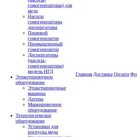
гомогенизаторы) для
меда
Насосы
гомогенизаторы
диспергаторы
Пищевой
гомогенизатор
Промышленный
гомогенизатор
Диспергаторы
(насосы-
гомогенизаторы)
модель НГД
Главная
Доставка
Оплата
Фо
Этикетировочное
оборудование
Этикетировочные
машины
Датеры
Маркировочное
оборудование
Технологическое
оборудование
Установки для
роспуска меда