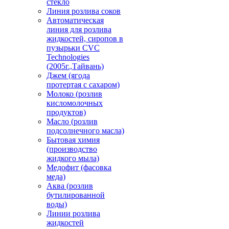
стекло
Линия розлива соков
Автоматическая
линия для розлива
жидкостей, сиропов в
пузырьки CVC
Technologies
(2005г.,Тайвань)
Джем (ягода
протертая с сахаром)
Молоко (розлив
кисломолочных
продуктов)
Масло (розлив
подсолнечного масла)
Бытовая химия
(производство
жидкого мыла)
Медофит (фасовка
меда)
Аква (розлив
бутилированной
воды)
Линии розлива
жидкостей