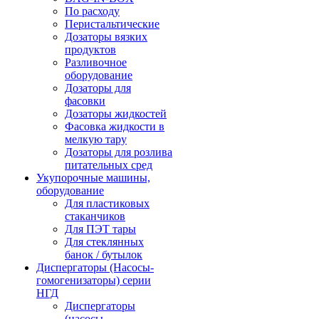
По расходу
Перистальтические
Дозаторы вязких
продуктов
Разливочное
оборудование
Дозаторы для
фасовки
Дозаторы жидкостей
Фасовка жидкости в
мелкую тару
Дозаторы для розлива
питательных сред
Укупорочные машины,
оборудование
Для пластиковых
стаканчиков
Для ПЭТ тары
Для стеклянных
банок / бутылок
Диспергаторы (Насосы-
гомогенизаторы) серии
НГД
Диспергаторы
(насосы-