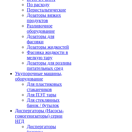
По расходу
Перистальтические
Дозаторы вязких
продуктов
Разливочное
оборудование
Дозаторы для
фасовки
Дозаторы жидкостей
Фасовка жидкости в
мелкую тару
Дозаторы для розлива
питательных сред
Укупорочные машины,
оборудование
Для пластиковых
стаканчиков
Для ПЭТ тары
Для стеклянных
банок / бутылок
Диспергаторы (Насосы-
гомогенизаторы) серии
НГД
Диспергаторы
(насосы-