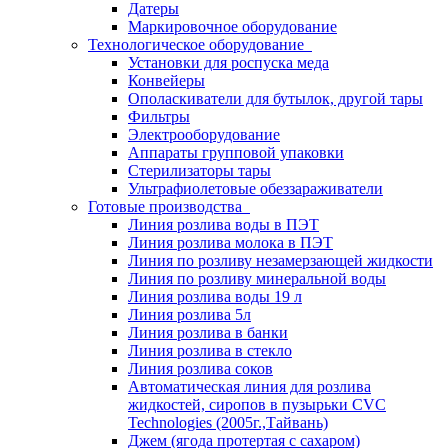
Датеры
Маркировочное оборудование
Технологическое оборудование
Установки для роспуска меда
Конвейеры
Ополаскиватели для бутылок, другой тары
Фильтры
Электрооборудование
Аппараты групповой упаковки
Стерилизаторы тары
Ультрафиолетовые обеззараживатели
Готовые производства
Линия розлива воды в ПЭТ
Линия розлива молока в ПЭТ
Линия по розливу незамерзающей жидкости
Линия по розливу минеральной воды
Линия розлива воды 19 л
Линия розлива 5л
Линия розлива в банки
Линия розлива в стекло
Линия розлива соков
Автоматическая линия для розлива
жидкостей, сиропов в пузырьки CVC
Technologies (2005г.,Тайвань)
Джем (ягода протертая с сахаром)