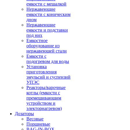
емкости с мешалкой
Нержавеющие
емкости с коническим
дном
Нержавеющие
емкости и подставки
под них
Емкостное
оборудование из
нержавеющей стали
Емкости с
подогревом для воды
Установка
приготовления
эмульсий и суспензий
УПЭС
Реакторы/варочные
котлы (емкости с
премешивающим
устройством и
электорнагревом)
Дозаторы
Весовые
Поршневые
BAG-IN-BOX