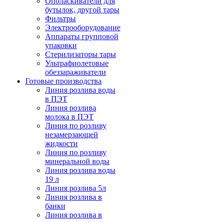
Ополаскиватели для
бутылок, другой тары
Фильтры
Электрооборудование
Аппараты групповой
упаковки
Стерилизаторы тары
Ультрафиолетовые
обеззараживатели
Готовые производства
Линия розлива воды
в ПЭТ
Линия розлива
молока в ПЭТ
Линия по розливу
незамерзающей
жидкости
Линия по розливу
минеральной воды
Линия розлива воды
19 л
Линия розлива 5л
Линия розлива в
банки
Линия розлива в