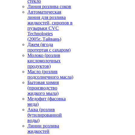
стекло
Линия розлива соков
Автоматическая
линия для розлива
жидкостей, сиропов в
пузырьки CVC
Technologies
(2005г.,Тайвань)
Джем (ягода
протертая с сахаром)
Молоко (розлив
кисломолочных
продуктов)
Масло (розлив
подсолнечного масла)
Бытовая химия
(производство
жидкого мыла)
Медофит (фасовка
меда)
Аква (розлив
бутилированной
воды)
Линии розлива
жидкостей