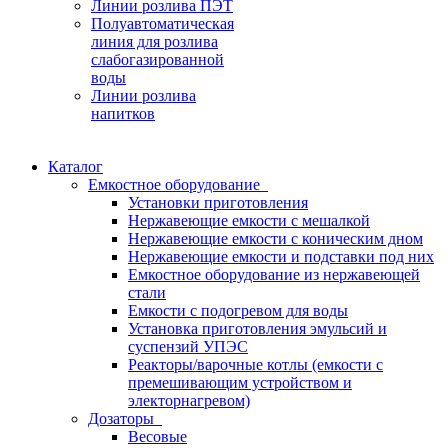
Линии розлива ПЭТ
Полуавтоматическая
линия для розлива
слабогазированной
воды
Линии розлива
напитков
Каталог
Емкостное оборудование
Установки приготовления
Нержавеющие емкости с мешалкой
Нержавеющие емкости с коническим дном
Нержавеющие емкости и подставки под них
Емкостное оборудование из нержавеющей
стали
Емкости с подогревом для воды
Установка приготовления эмульсий и
суспензий УПЭС
Реакторы/варочные котлы (емкости с
премешивающим устройством и
электорнагревом)
Дозаторы
Весовые