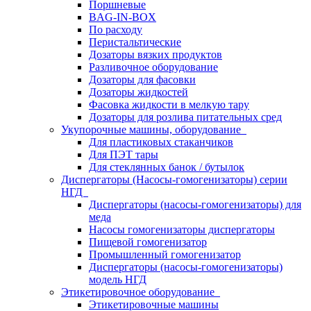
Поршневые
BAG-IN-BOX
По расходу
Перистальтические
Дозаторы вязких продуктов
Разливочное оборудование
Дозаторы для фасовки
Дозаторы жидкостей
Фасовка жидкости в мелкую тару
Дозаторы для розлива питательных сред
Укупорочные машины, оборудование
Для пластиковых стаканчиков
Для ПЭТ тары
Для стеклянных банок / бутылок
Диспергаторы (Насосы-гомогенизаторы) серии
НГД
Диспергаторы (насосы-гомогенизаторы) для
меда
Насосы гомогенизаторы диспергаторы
Пищевой гомогенизатор
Промышленный гомогенизатор
Диспергаторы (насосы-гомогенизаторы)
модель НГД
Этикетировочное оборудование
Этикетировочные машины