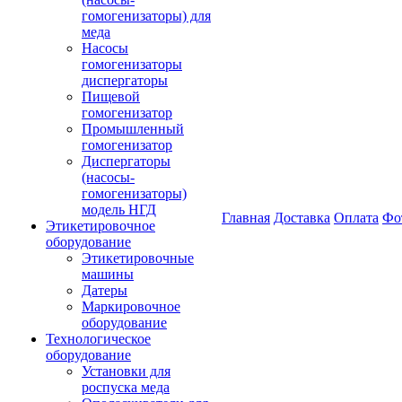
гомогенизаторы) для
меда
Насосы
гомогенизаторы
диспергаторы
Пищевой
гомогенизатор
Промышленный
гомогенизатор
Диспергаторы
(насосы-
гомогенизаторы)
модель НГД
Главная
Доставка
Оплата
Фо
Этикетировочное
оборудование
Этикетировочные
машины
Датеры
Маркировочное
оборудование
Технологическое
оборудование
Установки для
роспуска меда