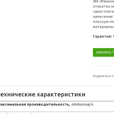
ЭМ-4Пмини
этикеток м
самостояте
нанесения 
плоскую по
материалы и
Гарантия:
ЗАКАЗАТЬ 
Поделиться с
Технические характеристики
аксимальная производительность,
оттисков/ч.