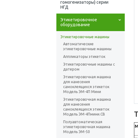
гомогенизаторы) серии
НГД
Этикетировочное
оборудование
Этикетировочные машины
Автоматические
этикетировочные машины
Аппликаторы этикеток
Этикетировочные машины с
датером
Этикетировочная машина
для нанесения
самоклеящихся этикеток
Модель ЭМ-4П Мини
Этикетировочная машина
для нанесения
самоклеящихся этикеток
Модель ЭМ-4Пмини.СВ
Полуавтоматическая
М
этикетировочная машина
Модель ЭМ-50