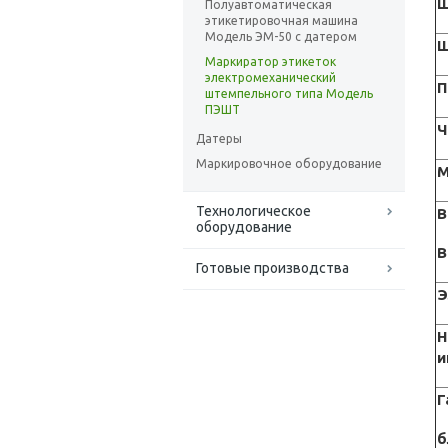
Ш
Полуавтоматическая
этикетировочная машина
Модель ЭМ-50 с датером
Ш
Маркиратор этикеток
электромеханический
П
штемпельного типа Модель
ПЭШТ
Ч
Датеры
Маркировочное оборудование
М
Технологическое
В
оборудование
В
Готовые производства
Э
Н
и
Г
б