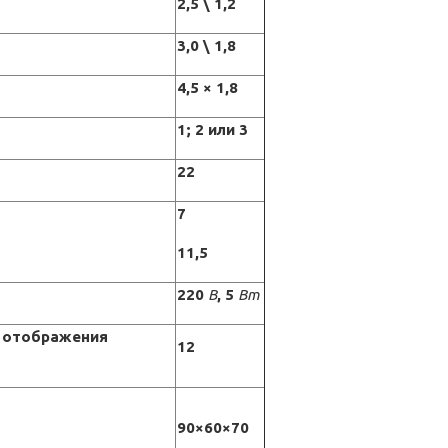
2,5 \ 1,2
3,0 \ 1,8
4,5 × 1,8
1; 2 или 3
22
7
11,5
220
В
, 5
Вт
и отображения
12
90×60×70