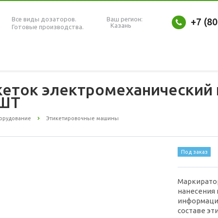
Все виды дозаторов.
Ваш регион:
+7 (8
Казань
Готовые производства.
кеток электромеханический
ЭШТ
орудование
Этикетировочные машины
Под заказ
Маркирато
нанесения
информации
составе эт