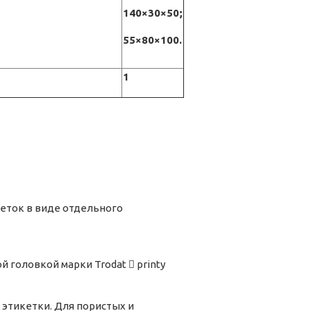
140×30×50;
55×80×100.
1
кеток в виде отдельного
головкой марки Trodat  printy
 этикетки. Для пористых и