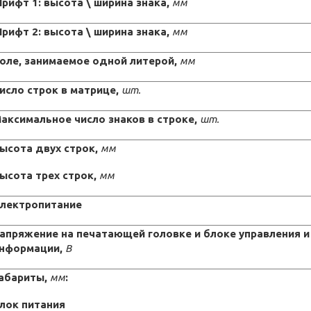
рифт 1: высота \ ширина знака,
мм
рифт 2: высота \ ширина знака,
мм
оле, занимаемое одной литерой,
мм
исло строк в матрице,
шт.
аксимальное число знаков в строке,
шт.
ысота двух строк,
мм
ысота трех строк,
мм
лектропитание
апряжение на печатающей головке и блоке управления 
нформации,
В
абариты,
мм
:
лок питания