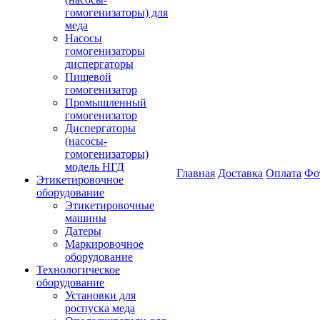
гомогенизаторы) для
меда
Насосы
гомогенизаторы
диспергаторы
Пищевой
гомогенизатор
Промышленный
гомогенизатор
Диспергаторы
(насосы-
гомогенизаторы)
модель НГД
Главная
Доставка
Оплата
Фо
Этикетировочное
оборудование
Этикетировочные
машины
Датеры
Маркировочное
оборудование
Технологическое
оборудование
Установки для
роспуска меда