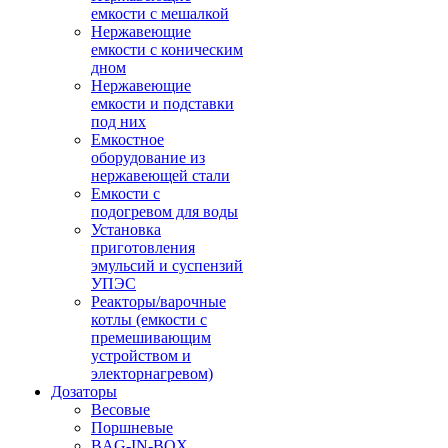
емкости с мешалкой
Нержавеющие
емкости с коническим
дном
Нержавеющие
емкости и подставки
под них
Емкостное
оборудование из
нержавеющей стали
Емкости с
подогревом для воды
Установка
приготовления
эмульсий и суспензий
УПЭС
Реакторы/варочные
котлы (емкости с
премешивающим
устройством и
электорнагревом)
Дозаторы
Весовые
Поршневые
BAG-IN-BOX