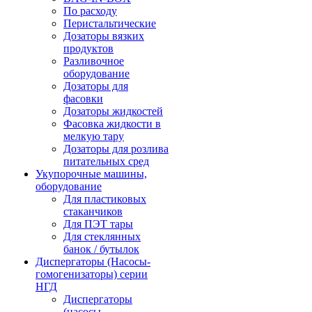
По расходу
Перистальтические
Дозаторы вязких
продуктов
Разливочное
оборудование
Дозаторы для
фасовки
Дозаторы жидкостей
Фасовка жидкости в
мелкую тару
Дозаторы для розлива
питательных сред
Укупорочные машины,
оборудование
Для пластиковых
стаканчиков
Для ПЭТ тары
Для стеклянных
банок / бутылок
Диспергаторы (Насосы-
гомогенизаторы) серии
НГД
Диспергаторы
(насосы-