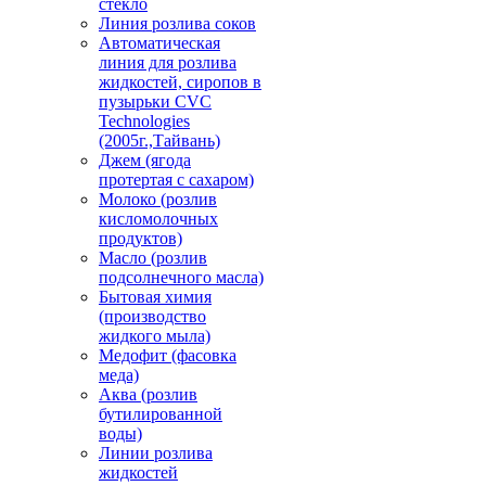
стекло
Линия розлива соков
Автоматическая
линия для розлива
жидкостей, сиропов в
пузырьки CVC
Technologies
(2005г.,Тайвань)
Джем (ягода
протертая с сахаром)
Молоко (розлив
кисломолочных
продуктов)
Масло (розлив
подсолнечного масла)
Бытовая химия
(производство
жидкого мыла)
Медофит (фасовка
меда)
Аква (розлив
бутилированной
воды)
Линии розлива
жидкостей