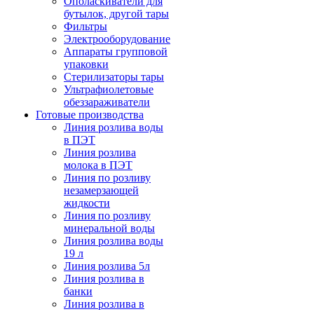
Ополаскиватели для
бутылок, другой тары
Фильтры
Электрооборудование
Аппараты групповой
упаковки
Стерилизаторы тары
Ультрафиолетовые
обеззараживатели
Готовые производства
Линия розлива воды
в ПЭТ
Линия розлива
молока в ПЭТ
Линия по розливу
незамерзающей
жидкости
Линия по розливу
минеральной воды
Линия розлива воды
19 л
Линия розлива 5л
Линия розлива в
банки
Линия розлива в