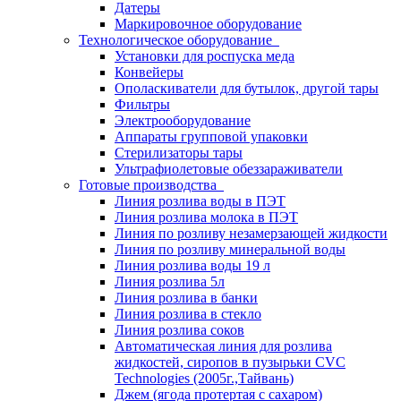
Датеры
Маркировочное оборудование
Технологическое оборудование
Установки для роспуска меда
Конвейеры
Ополаскиватели для бутылок, другой тары
Фильтры
Электрооборудование
Аппараты групповой упаковки
Стерилизаторы тары
Ультрафиолетовые обеззараживатели
Готовые производства
Линия розлива воды в ПЭТ
Линия розлива молока в ПЭТ
Линия по розливу незамерзающей жидкости
Линия по розливу минеральной воды
Линия розлива воды 19 л
Линия розлива 5л
Линия розлива в банки
Линия розлива в стекло
Линия розлива соков
Автоматическая линия для розлива
жидкостей, сиропов в пузырьки CVC
Technologies (2005г.,Тайвань)
Джем (ягода протертая с сахаром)