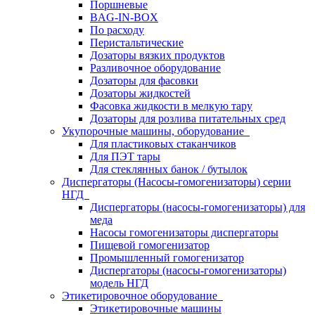
Поршневые
BAG-IN-BOX
По расходу
Перистальтические
Дозаторы вязких продуктов
Разливочное оборудование
Дозаторы для фасовки
Дозаторы жидкостей
Фасовка жидкости в мелкую тару
Дозаторы для розлива питательных сред
Укупорочные машины, оборудование
Для пластиковых стаканчиков
Для ПЭТ тары
Для стеклянных банок / бутылок
Диспергаторы (Насосы-гомогенизаторы) серии
НГД
Диспергаторы (насосы-гомогенизаторы) для
меда
Насосы гомогенизаторы диспергаторы
Пищевой гомогенизатор
Промышленный гомогенизатор
Диспергаторы (насосы-гомогенизаторы)
модель НГД
Этикетировочное оборудование
Этикетировочные машины