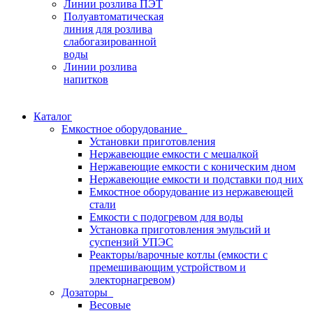
Линии розлива ПЭТ
Полуавтоматическая
линия для розлива
слабогазированной
воды
Линии розлива
напитков
Каталог
Емкостное оборудование
Установки приготовления
Нержавеющие емкости с мешалкой
Нержавеющие емкости с коническим дном
Нержавеющие емкости и подставки под них
Емкостное оборудование из нержавеющей
стали
Емкости с подогревом для воды
Установка приготовления эмульсий и
суспензий УПЭС
Реакторы/варочные котлы (емкости с
премешивающим устройством и
электорнагревом)
Дозаторы
Весовые