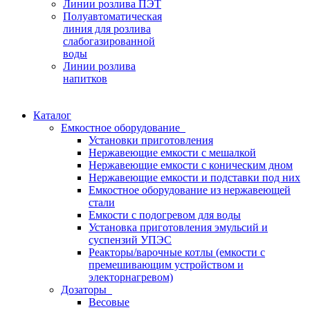
Линии розлива ПЭТ
Полуавтоматическая
линия для розлива
слабогазированной
воды
Линии розлива
напитков
Каталог
Емкостное оборудование
Установки приготовления
Нержавеющие емкости с мешалкой
Нержавеющие емкости с коническим дном
Нержавеющие емкости и подставки под них
Емкостное оборудование из нержавеющей
стали
Емкости с подогревом для воды
Установка приготовления эмульсий и
суспензий УПЭС
Реакторы/варочные котлы (емкости с
премешивающим устройством и
электорнагревом)
Дозаторы
Весовые