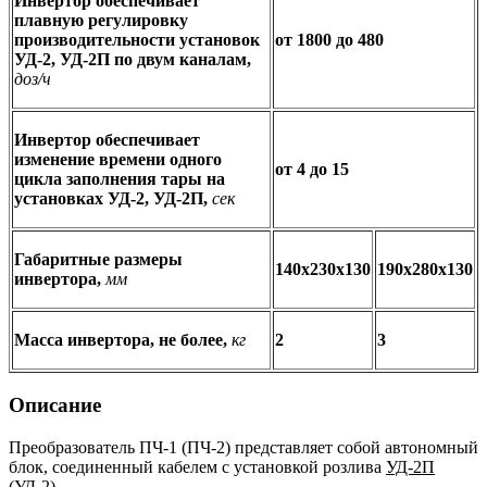
Инвертор обеспечивает
плавную регулировку
производительности установок
от 1800 до 480
УД-2, УД-2П по двум каналам,
доз/ч
Инвертор обеспечивает
изменение времени одного
от 4 до 15
цикла заполнения тары на
установках УД-2, УД-2П,
сек
Габаритные размеры
140х230х130
190х280х130
инвертора,
мм
Масса инвертора, не более,
кг
2
3
Описание
Преобразователь ПЧ-1 (ПЧ-2) представляет собой автономный
блок, соединенный кабелем с установкой розлива
УД-2П
(УД-2)