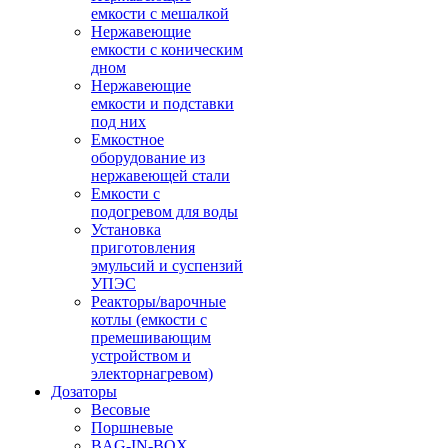
емкости с мешалкой
Нержавеющие
емкости с коническим
дном
Нержавеющие
емкости и подставки
под них
Емкостное
оборудование из
нержавеющей стали
Емкости с
подогревом для воды
Установка
приготовления
эмульсий и суспензий
УПЭС
Реакторы/варочные
котлы (емкости с
премешивающим
устройством и
электорнагревом)
Дозаторы
Весовые
Поршневые
BAG-IN-BOX