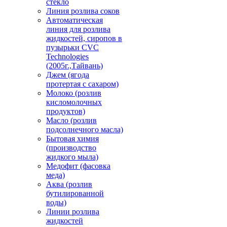
стекло
Линия розлива соков
Автоматическая
линия для розлива
жидкостей, сиропов в
пузырьки CVC
Technologies
(2005г.,Тайвань)
Джем (ягода
протертая с сахаром)
Молоко (розлив
кисломолочных
продуктов)
Масло (розлив
подсолнечного масла)
Бытовая химия
(производство
жидкого мыла)
Медофит (фасовка
меда)
Аква (розлив
бутилированной
воды)
Линии розлива
жидкостей