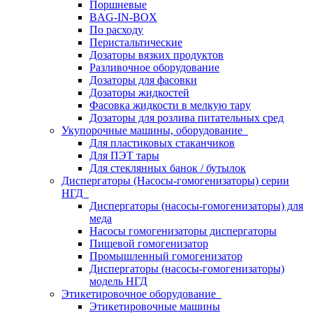
Поршневые
BAG-IN-BOX
По расходу
Перистальтические
Дозаторы вязких продуктов
Разливочное оборудование
Дозаторы для фасовки
Дозаторы жидкостей
Фасовка жидкости в мелкую тару
Дозаторы для розлива питательных сред
Укупорочные машины, оборудование
Для пластиковых стаканчиков
Для ПЭТ тары
Для стеклянных банок / бутылок
Диспергаторы (Насосы-гомогенизаторы) серии
НГД
Диспергаторы (насосы-гомогенизаторы) для
меда
Насосы гомогенизаторы диспергаторы
Пищевой гомогенизатор
Промышленный гомогенизатор
Диспергаторы (насосы-гомогенизаторы)
модель НГД
Этикетировочное оборудование
Этикетировочные машины