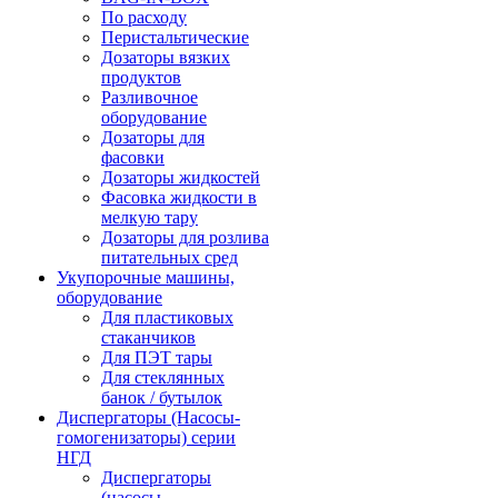
По расходу
Перистальтические
Дозаторы вязких
продуктов
Разливочное
оборудование
Дозаторы для
фасовки
Дозаторы жидкостей
Фасовка жидкости в
мелкую тару
Дозаторы для розлива
питательных сред
Укупорочные машины,
оборудование
Для пластиковых
стаканчиков
Для ПЭТ тары
Для стеклянных
банок / бутылок
Диспергаторы (Насосы-
гомогенизаторы) серии
НГД
Диспергаторы
(насосы-