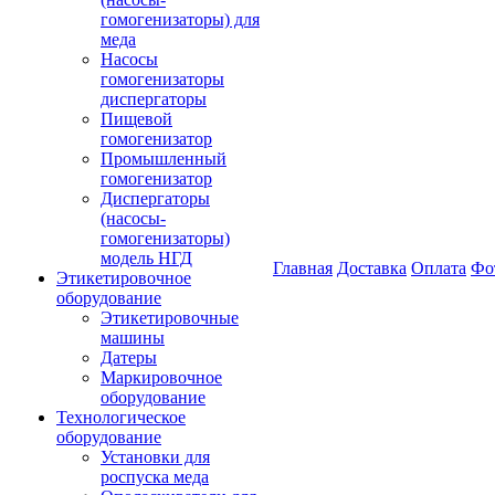
гомогенизаторы) для
меда
Насосы
гомогенизаторы
диспергаторы
Пищевой
гомогенизатор
Промышленный
гомогенизатор
Диспергаторы
(насосы-
гомогенизаторы)
модель НГД
Главная
Доставка
Оплата
Фо
Этикетировочное
оборудование
Этикетировочные
машины
Датеры
Маркировочное
оборудование
Технологическое
оборудование
Установки для
роспуска меда