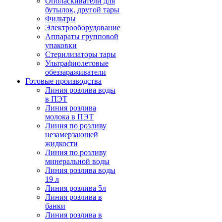
Ополаскиватели для
бутылок, другой тары
Фильтры
Электрооборудование
Аппараты групповой
упаковки
Стерилизаторы тары
Ультрафиолетовые
обеззараживатели
Готовые производства
Линия розлива воды
в ПЭТ
Линия розлива
молока в ПЭТ
Линия по розливу
незамерзающей
жидкости
Линия по розливу
минеральной воды
Линия розлива воды
19 л
Линия розлива 5л
Линия розлива в
банки
Линия розлива в