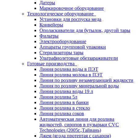
Датеры
Маркировочное оборудование
Технологическое оборудование
Установки для роспуска меда
Конвейеры
Ополаскиватели для бутылок, другой тары
Фильтры
Электрооборудование
Аппараты групповой упаковки
Стерилизаторы тары
Ультрафиолетовые обеззараживатели
Готовые производства
Линия розлива воды в ПЭТ
Линия розлива молока в ПЭТ
Линия по розливу незамерзающей жидкости
Линия по розливу минеральной воды
Линия розлива воды 19 л
Линия розлива 5л
Линия розлива в банки
Линия розлива в стекло
Линия розлива соков
Автоматическая линия для розлива
жидкостей, сиропов в пузырьки CVC
Technologies (2005г.,Тайвань)
Джем (ягода протертая с сахаром)